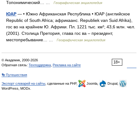
Топонимический… …
Географическая энциклопедия
ЮАР
— • Южно Африканская Республика • ЮАР (английское
Republic of South Africa; африкаанс. Republiek van Suid Afrika),
гос во на крайнем Ю. Африки. Пл. 1221 тыс. км²; 43,6 млн. чел.
(2001). Столица Претория, глава гос ва – президент,
местопребывание… …
Географическая энциклопедия
© Академик, 2000-2026
18+
Обратная связь:
Техподдержка
,
Реклама на сайте
👣 Путешествия
Экспорт словарей на сайты
, сделанные на PHP,
Joomla,
Drupal,
WordPress, MODx.