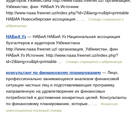
аудиторов Узбекистана http://www.naaa.freenet.uz/​ организация,
Узбекистан, фин. НАБиА Уз Источник:
http://www.naaa.freenet.uz/index.php?id=2&lang=ru&tpl=printable
НАБИА Новосибирская ассоциация… …
Словарь сокращений и
аббревиатур
НАБиА Уз
— НАБиА НАБиА Уз Национальная ассоциация
бухгалтеров и аудиторов Узбекистана
http://www.naaa.freenet.uz/​ организация, Узбекистан, фин.
НАБиА Уз Источник: http://www.naaa.freenet.uz/index.php?
id=2&lang=ru&tpl=printable …
Словарь сокращений и аббревиатур
консультант по финансовому планированию
— Лицо,
профессионально занимающееся анализом финансовой
ситуации частных лиц и подготавливающее программу,
направленную на удовлетворение их финансовых
потребностей и достижение конкретных целей. Консультанты
по финансовому планированию, которые… …
Финансово-
инвестиционный толковый словарь